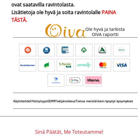
ovat saatavilla ravintolasta.
Lisätietoja ole hyvä ja soita ravintolalle
PAINA
TÄSTÄ.
Ole hyvä ja tarkista
OIVA raportti
Käyttöehdot
Yksityisyys
GDPR
Tekijänoikeus
Tietoa meistä
Usein kysytyt kysymykset
Sinä Päätät, Me Toteutamme!