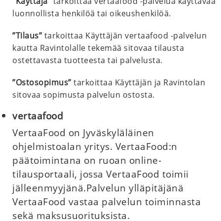
“Käyttäjä”
tarkoittaa vertaafood -palvelua käyttävää
luonnollista henkilöä tai oikeushenkilöä.
”Tilaus”
tarkoittaa Käyttäjän vertaafood -palvelun
kautta Ravintolalle tekemää sitovaa tilausta
ostettavasta tuotteesta tai palvelusta.
”Ostosopimus”
tarkoittaa Käyttäjän ja Ravintolan
sitovaa sopimusta palvelun ostosta.
vertaafood
VertaaFood on Jyväskyläläinen
ohjelmistoalan yritys. VertaaFood:n
päätoimintana on ruoan online-
tilausportaali, jossa VertaaFood toimii
jälleenmyyjänä.Palvelun ylläpitäjänä
VertaaFood vastaa palvelun toiminnasta
sekä maksusuorituksista.